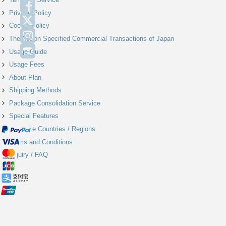
Facebook
Privacy Policy
X
Cookie Policy
Instagram
The Act on Specified Commercial Transactions of Japan
Discord
Usage Guide
Usage Fees
About Plan
Shipping Methods
Package Consolidation Service
Special Features
Available Countries / Regions
Terms and Conditions
Inquiry / FAQ