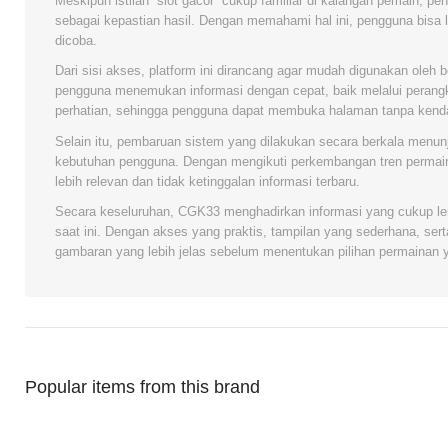
Meskipun istilah “slot gacor” cukup familiar di kalangan pemain, p
sebagai kepastian hasil. Dengan memahami hal ini, pengguna bisa l
dicoba.
Dari sisi akses, platform ini dirancang agar mudah digunakan ole
pengguna menemukan informasi dengan cepat, baik melalui perang
perhatian, sehingga pengguna dapat membuka halaman tanpa kendal
Selain itu, pembaruan sistem yang dilakukan secara berkala men
kebutuhan pengguna. Dengan mengikuti perkembangan tren permai
lebih relevan dan tidak ketinggalan informasi terbaru.
Secara keseluruhan, CGK33 menghadirkan informasi yang cukup leng
saat ini. Dengan akses yang praktis, tampilan yang sederhana, se
gambaran yang lebih jelas sebelum menentukan pilihan permainan 
Popular items from this brand